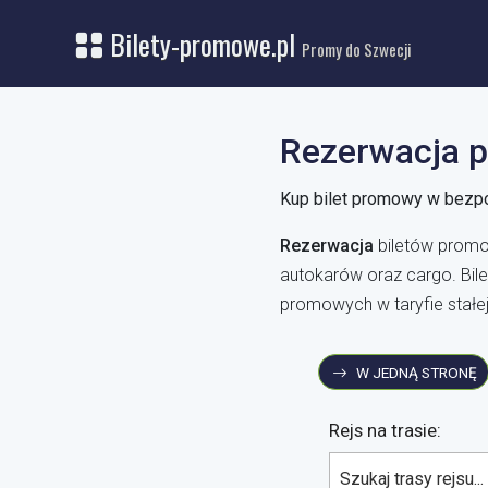
Bilety-promowe.pl
Promy do Szwecji
Rezerwacja 
Kup bilet
promowy
w bezpo
Rezerwacja
biletów promo
autokarów oraz cargo. Bile
promowych w taryfie stałej
W JEDNĄ STRONĘ
Rejs na trasie:
Szukaj trasy rejsu...