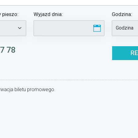
 pieszo
:
Wyjazd dnia:
Godzina:
37 78
rwacja biletu promowego.